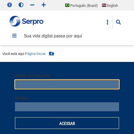
Português (Brasil)
English
Español
Sua vida digital passa por aqui
Você está aqui:
Página Inicial
Botão Menu
Nome do Usuário
Senha