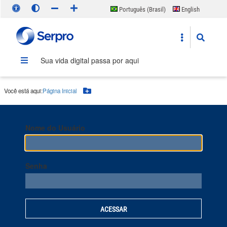
Português (Brasil)
English
Español
Sua vida digital passa por aqui
Você está aqui:
Página Inicial
Botão Menu
Nome do Usuário
Senha