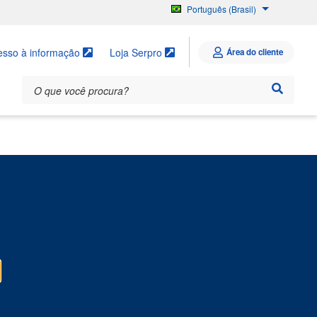
Português (Brasil)
English
Español
esso à informação
Loja Serpro
Área do cliente