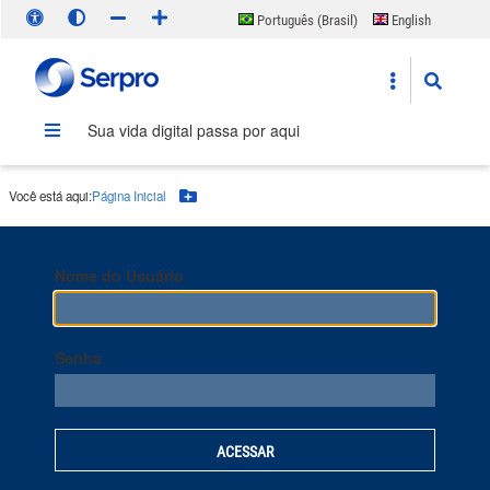
Português (Brasil)
English
Español
Sua vida digital passa por aqui
Você está aqui:
Página Inicial
Botão Menu
Nome do Usuário
Senha