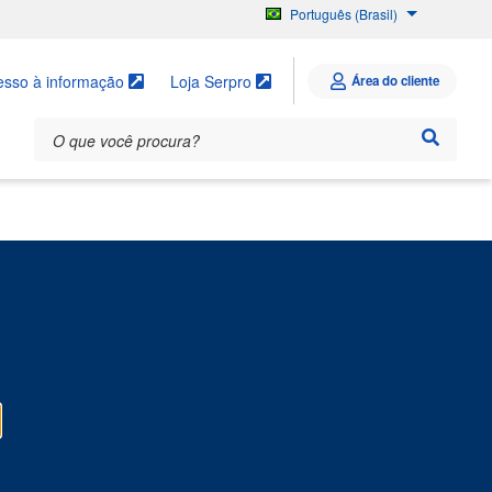
Português (Brasil)
English
Español
esso à informação
Loja Serpro
Área do cliente