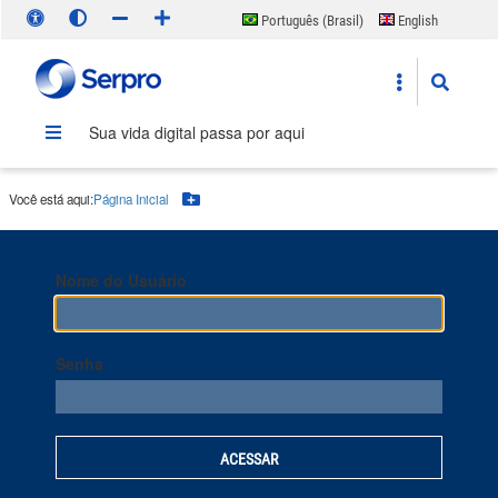
Português (Brasil)
English
Español
Sua vida digital passa por aqui
Você está aqui:
Página Inicial
Botão Menu
Nome do Usuário
Senha