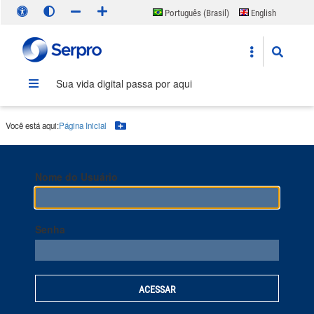
Português (Brasil)
English
Español
Sua vida digital passa por aqui
Você está aqui:
Página Inicial
Botão Menu
Nome do Usuário
Senha