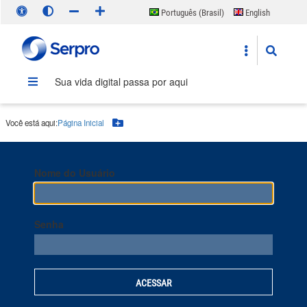
Português (Brasil)
English
Español
Sua vida digital passa por aqui
Você está aqui:
Página Inicial
Botão Menu
Nome do Usuário
Senha