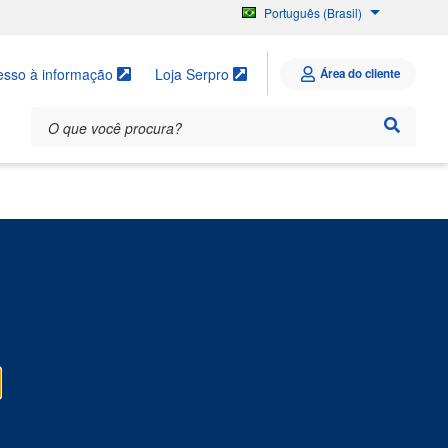
Português (Brasil)
English
Español
esso à informação
Loja Serpro
Área do cliente