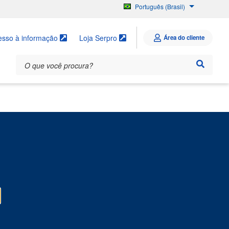
Português (Brasil)
English
Español
esso à informação
Loja Serpro
Área do cliente