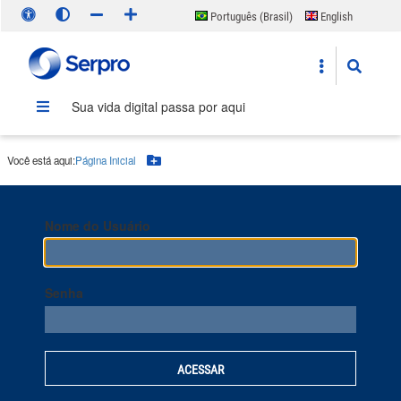
Português (Brasil)
English
Español
Sua vida digital passa por aqui
Você está aqui:
Página Inicial
Botão Menu
Nome do Usuário
Senha