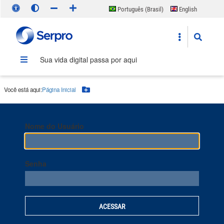
Português (Brasil)
English
Español
Sua vida digital passa por aqui
Você está aqui:
Página Inicial
Botão Menu
Nome do Usuário
Senha