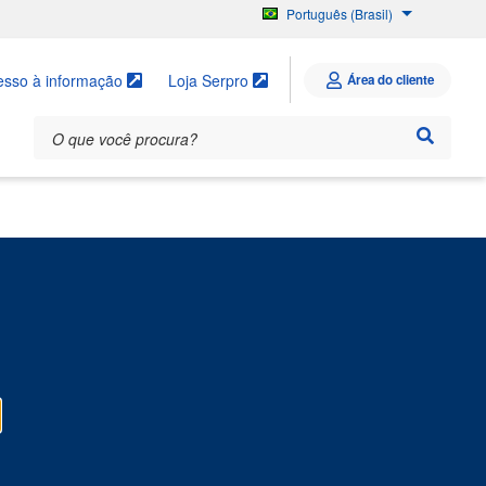
Português (Brasil)
English
Español
esso à informação
Loja Serpro
Área do cliente