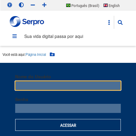
Português (Brasil)
English
Español
Sua vida digital passa por aqui
Você está aqui:
Página Inicial
Botão Menu
Nome do Usuário
Senha