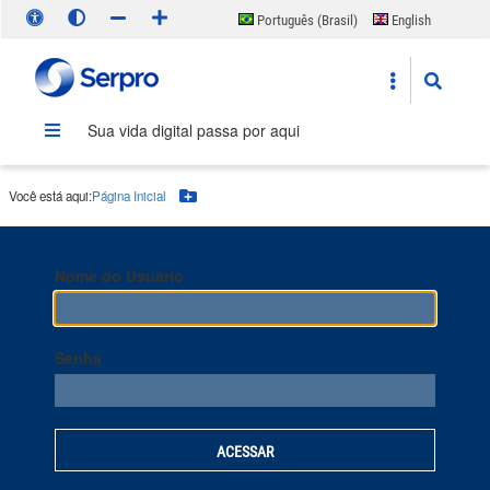
Português (Brasil)
English
Español
Sua vida digital passa por aqui
Você está aqui:
Página Inicial
Botão Menu
Nome do Usuário
Senha