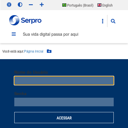
Português (Brasil)
English
Español
Sua vida digital passa por aqui
Você está aqui:
Página Inicial
Botão Menu
Nome do Usuário
Senha