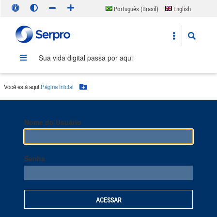
Português (Brasil)
English
Español
Sua vida digital passa por aqui
Você está aqui:
Página Inicial
Botão Menu
Nome do Usuário
Senha