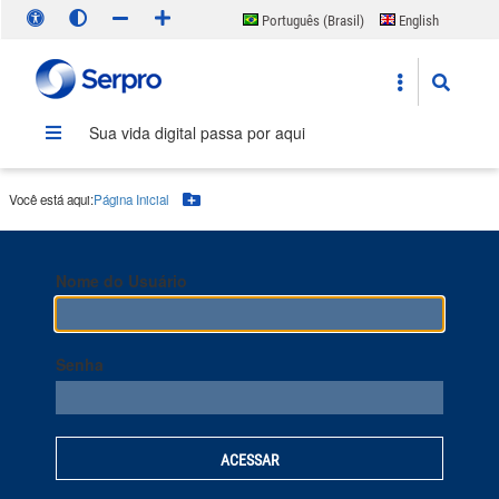
Português (Brasil)
English
Español
Sua vida digital passa por aqui
Você está aqui:
Página Inicial
Botão Menu
Nome do Usuário
Senha