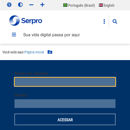
Português (Brasil)
English
Español
Sua vida digital passa por aqui
Você está aqui:
Página Inicial
Botão Menu
Nome do Usuário
Senha