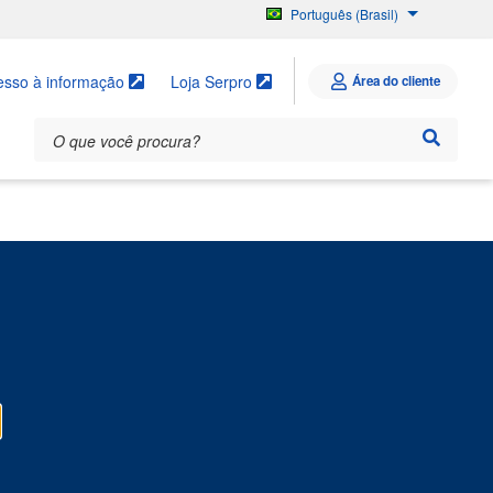
Português (Brasil)
English
Español
esso à informação
Loja Serpro
Área do cliente