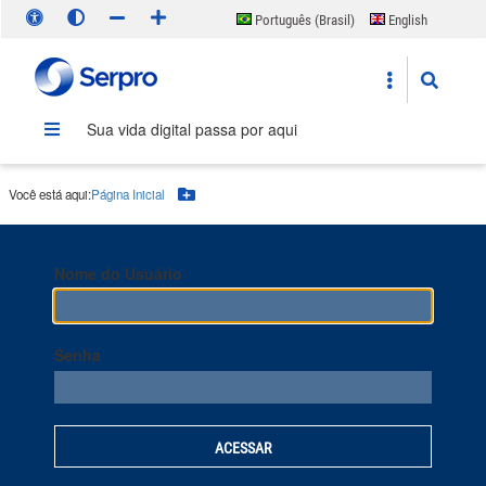
Português (Brasil)
English
Español
Sua vida digital passa por aqui
Você está aqui:
Página Inicial
Botão Menu
Nome do Usuário
Senha