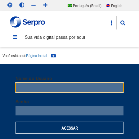
Português (Brasil)
English
Español
Sua vida digital passa por aqui
Você está aqui:
Página Inicial
Botão Menu
Nome do Usuário
Senha