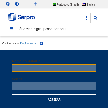
Português (Brasil)
English
Español
Sua vida digital passa por aqui
Você está aqui:
Página Inicial
Botão Menu
Nome do Usuário
Senha