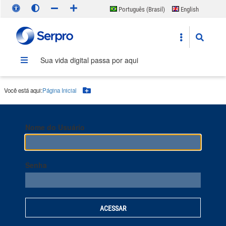
Português (Brasil)
English
Español
Sua vida digital passa por aqui
Você está aqui:
Página Inicial
Botão Menu
Nome do Usuário
Senha