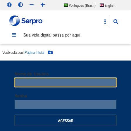
Português (Brasil)
English
Español
Sua vida digital passa por aqui
Você está aqui:
Página Inicial
Botão Menu
Nome do Usuário
Senha