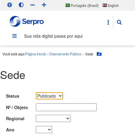
Português (Brasil)
English
Español
Sua vida digital passa por aqui
Você está aqui:
Página Inicial
›
Chamamento Público
›
Sede
Botão Menu
Sede
Status
Nº / Objeto
Regional
Ano