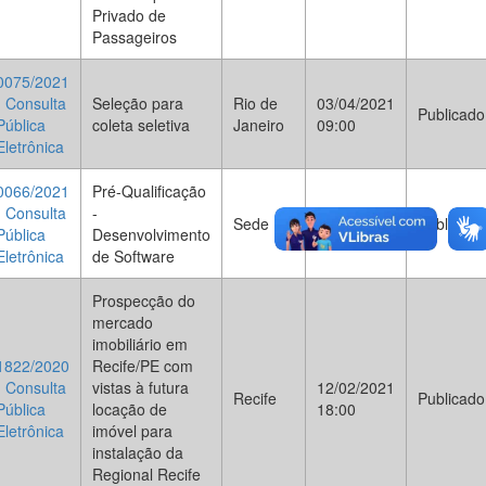
Privado de
Passageiros
0075/2021
- Consulta
Seleção para
Rio de
03/04/2021
Publicado
Pública
coleta seletiva
Janeiro
09:00
Eletrônica
0066/2021
Pré-Qualificação
- Consulta
-
12/02/2021
Sede
Publicado
Pública
Desenvolvimento
08:00
Eletrônica
de Software
Prospecção do
mercado
imobiliário em
1822/2020
Recife/PE com
- Consulta
vistas à futura
12/02/2021
Recife
Publicado
Pública
locação de
18:00
Eletrônica
imóvel para
instalação da
Regional Recife