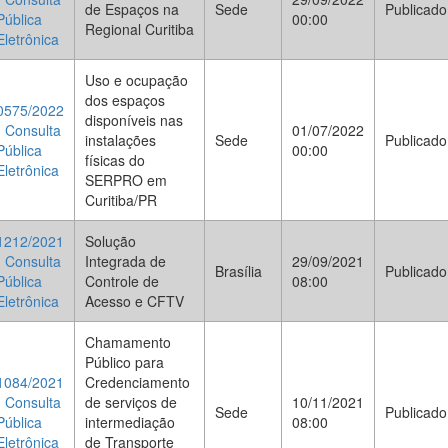
de Espaços na
Sede
Publicado
Pública
00:00
Regional Curitiba
Eletrônica
Uso e ocupação
dos espaços
0575/2022
disponíveis nas
- Consulta
01/07/2022
instalações
Sede
Publicado
Pública
00:00
físicas do
Eletrônica
SERPRO em
Curitiba/PR
1212/2021
Solução
- Consulta
Integrada de
29/09/2021
Brasília
Publicado
Pública
Controle de
08:00
Eletrônica
Acesso e CFTV
Chamamento
Público para
1084/2021
Credenciamento
- Consulta
de serviços de
10/11/2021
Sede
Publicado
Pública
intermediação
08:00
Eletrônica
de Transporte