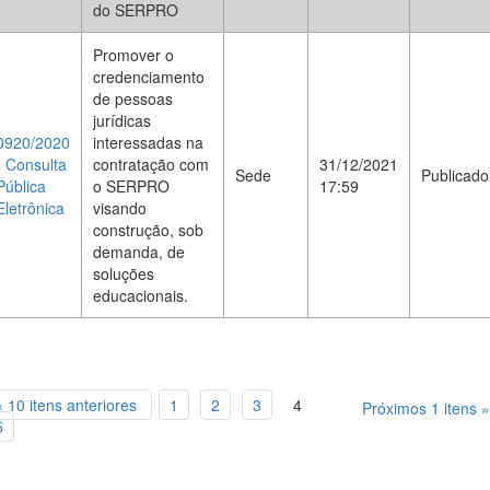
do SERPRO
Promover o
credenciamento
de pessoas
jurídicas
0920/2020
interessadas na
- Consulta
contratação com
31/12/2021
Sede
Publicado
Pública
o SERPRO
17:59
Eletrônica
visando
construção, sob
demanda, de
soluções
educacionais.
« 10 itens anteriores
1
2
3
4
Próximos 1 itens »
5