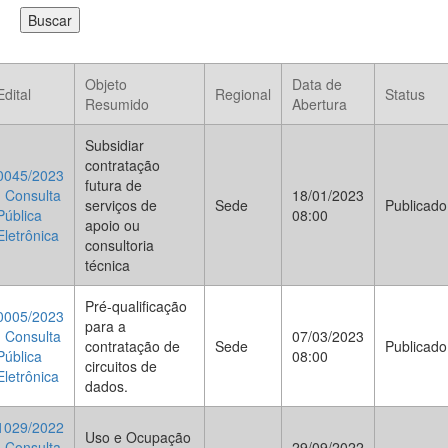
Objeto
Data de
Edital
Regional
Status
Resumido
Abertura
Subsidiar
contratação
0045/2023
futura de
- Consulta
18/01/2023
serviços de
Sede
Publicado
Pública
08:00
apoio ou
Eletrônica
consultoria
técnica
Pré-qualificação
0005/2023
para a
- Consulta
07/03/2023
contratação de
Sede
Publicado
Pública
08:00
circuitos de
Eletrônica
dados.
1029/2022
Uso e Ocupação
- Consulta
29/09/2022