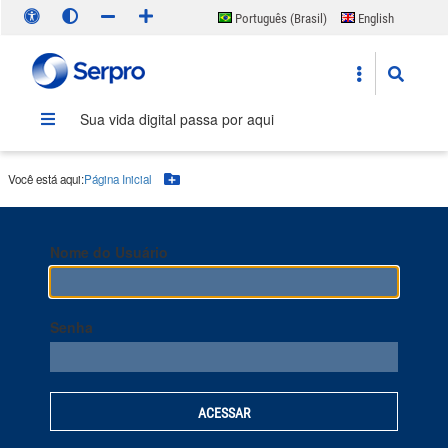
Português (Brasil)
English
Español
Sua vida digital passa por aqui
Você está aqui:
Página Inicial
Botão Menu
Nome do Usuário
Senha