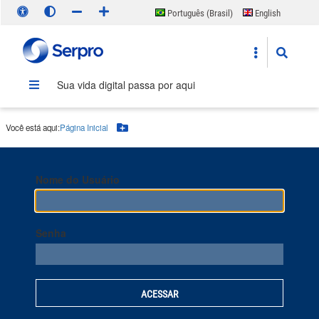
Português (Brasil)
English
Español
Sua vida digital passa por aqui
Você está aqui:
Página Inicial
Botão Menu
Nome do Usuário
Senha