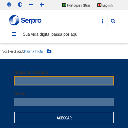
Português (Brasil)
English
Español
Sua vida digital passa por aqui
Você está aqui:
Página Inicial
Botão Menu
Nome do Usuário
Senha