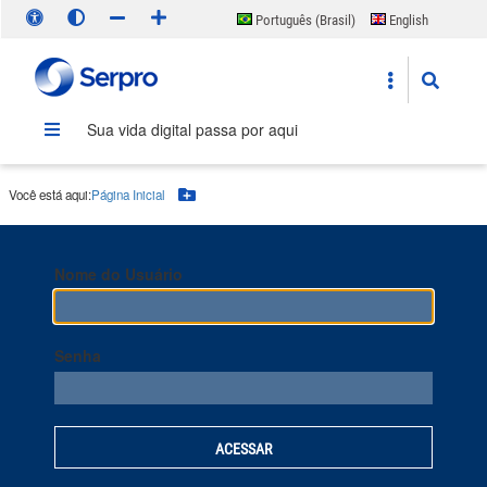
Português (Brasil)
English
Español
Sua vida digital passa por aqui
Você está aqui:
Página Inicial
Botão Menu
Nome do Usuário
Senha