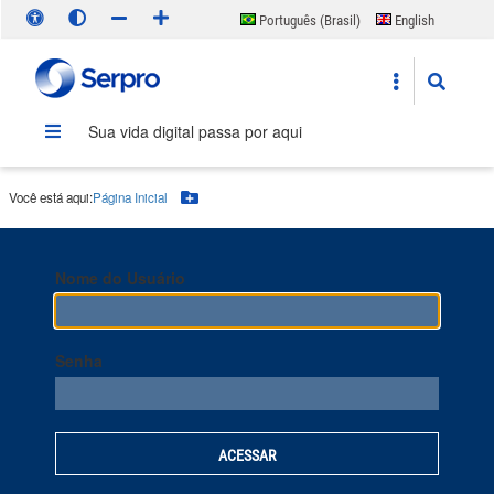
Português (Brasil)
English
Español
Sua vida digital passa por aqui
Você está aqui:
Página Inicial
Botão Menu
Nome do Usuário
Senha