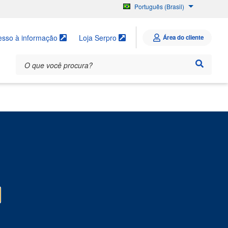
Português (Brasil)
English
Español
esso à informação
Loja Serpro
Área do cliente