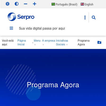
Português (Brasil)
English
Español
Sua vida digital passa por aqui
Você está
Página
Menu
A empresa
Iniciativas
Programa
›
Bo
aqui:
Inicial
›
›
Sociais
›
Agora
Programa Agora