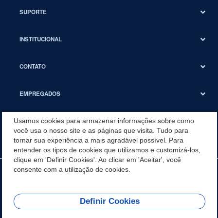
SUPORTE
INSTITUCIONAL
CONTATO
EMPREGADOS
Usamos cookies para armazenar informações sobre como
SUSTENTABILIDADE
você usa o nosso site e as páginas que visita. Tudo para
tornar sua experiência a mais agradável possível. Para
entender os tipos de cookies que utilizamos e customizá-los,
clique em 'Definir Cookies'. Ao clicar em 'Aceitar', você
consente com a utilização de cookies.
Definir Cookies