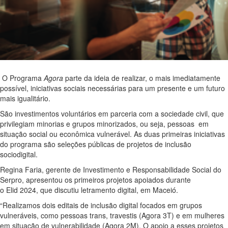
O Programa
Agora
parte da ideia de realizar, o mais imediatamente
possível, iniciativas sociais necessárias para um presente e um futuro
mais igualitário.
São investimentos voluntários em parceria com a sociedade civil, que
privilegiam minorias e grupos minorizados, ou seja, pessoas em
situação social ou econômica vulnerável. As duas primeiras iniciativas
do programa são seleções públicas de projetos de inclusão
sociodigital.
Regina Faria, gerente de Investimento e Responsabilidade Social
do
Serpro
, apresentou os primeiros projetos apoiados
durante
o
Elid
2024, que discutiu letramento digital, em Maceió.
“Realizamos dois editais de inclusão digital focados em grupos
vulneráveis, como pessoas trans, travestis
(Agora 3T)
e
em
mulheres
em situação de vulnerabilidade
(Agora 2M)
.
O apoio a esses
projetos