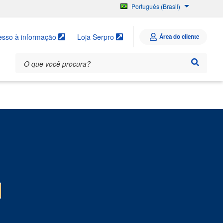
Português (Brasil)
English
Español
esso à informação
Loja Serpro
Área do cliente