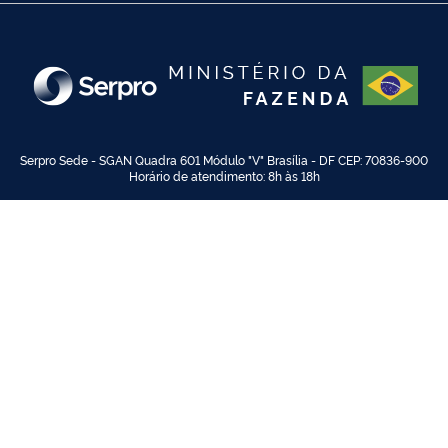
Serpro Sede - SGAN Quadra 601 Módulo "V" Brasília - DF CEP: 70836-900
Horário de atendimento: 8h às 18h