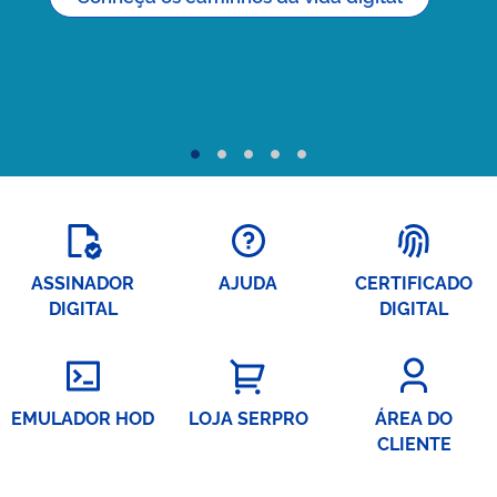
Exemplo
Exemplo
Exemplo
Exemplo
Exemplo
de
de
de
de
de
Rótulo
Rótulo
Rótulo
Rótulo
Rótulo
1
2
3
4
5
ASSINADOR
AJUDA
CERTIFICADO
DIGITAL
DIGITAL
EMULADOR HOD
LOJA SERPRO
ÁREA DO
CLIENTE