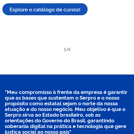
Explore o catálogo de cursos!
Exemplo
Exemplo
Exemplo
Exemplo
de
de
de
de
Rótulo
Rótulo
Rótulo
Rótulo
2
3
4
1
"Meu compromisso à frente da empresa é garantir
que as bases que sustentam o Serpro e o nosso
propósito como estatal sejam o norte da nossa
atuação e do nosso negócio. Meu objetivo é que o
Serpro sirva ao Estado brasileiro, sob as
orientações do Governo do Brasil, garantindo
soberania digital na prática e tecnologia que gere
justiça social ao nosso país"