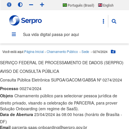
Português (Brasil)
English
Español
Sua vida digital passa por aqui
Você está aqui:
Página Inicial
›
Chamamento Público
›
Sede
›
0274/2024
Botão
SERVIÇO FEDERAL DE PROCESSAMENTO DE DADOS (SERPRO)
AVISO DE CONSULTA PÚBLICA
Consulta Pública Eletrônica
SUPGA/GACOM/GABSA
Nº 0274/2024
Processo
00274/2024
Objeto
Chamamento público para selecionar pessoa jurídica de
direito privado, visando a celebração de PARCERIA, para prover
Solução Onboarding (em regime de SaaS).
Data de Abertura
23/04/2024
às
08:00
horas (horário de Brasília -
DF)
Email
parceria-saas-onboarding@serpro.gov.br