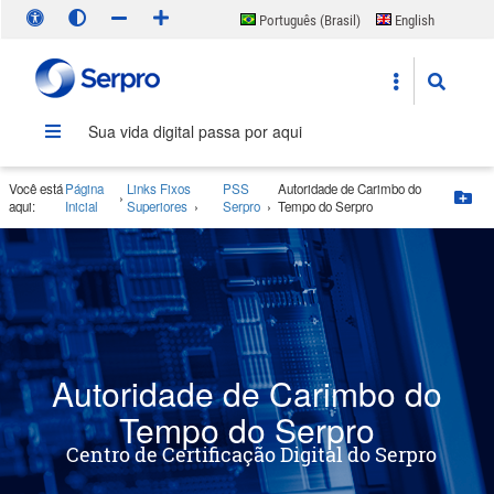
Português (Brasil)
English
Español
Sua vida digital passa por aqui
Você está
Página
Links Fixos
PSS
Autoridade de Carimbo do
›
Bo
aqui:
Inicial
Superiores
›
Serpro
›
Tempo do Serpro
Autoridade de Carimbo do
Tempo do Serpro
Centro de Certificação Digital do Serpro