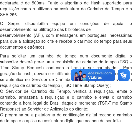
declarada é de 500ms. Tanto o algoritmo de Hash suportado para
requisição como o utilizado na assinatura do Carimbo do Tempo é o
SHA-256.
O Serpro disponibiliza equipe em condições de apoiar o
desenvolvimento na utilização das bibliotecas de
desenvolvimento (API), com mensagens em português, necessárias
para que a aplicação solicite e receba o carimbo do tempo para seus
documentos eletrônicos.
Para solicitar um carimbo do tempo num documento digital o
subscritor deverá gerar uma requisição de carimbo do tempo (TSQ –
Time Stamp Request) contendo o hash a ser carimbado - Para
geração do hash, deverá ser utilizado o algoritmo SHA-2 - em seguida
se autentica no Servidor de Carimbo do Tempo (SCT) e envia uma
requisição de carimbo do tempo (TSQ-Time-Stamp Query);
O Servidor de Carimbo do Tempo, verifica a requisição, emite o
carimbo, armazena a requisição e o carimbo e envia o carimbo
contendo a hora legal do Brasil daquele momento (TSR-Time Stamp
Response) ao Servidor de Aplicação do cliente;
O programa ou a plataforma de certificação digital recebe o carimbo
de tempo e o aplica na assinatura digital que acabou de ser feita.