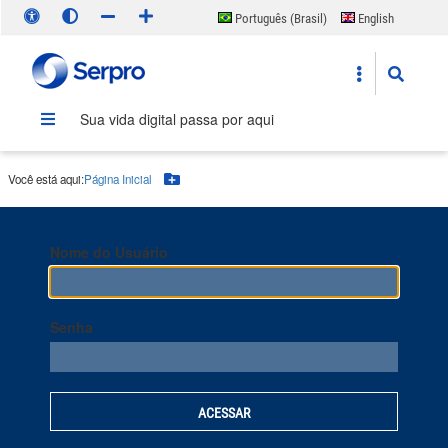
Português (Brasil)
English
Español
Sua vida digital passa por aqui
Você está aqui:
Página Inicial
Botão Menu
Nome do Usuário
Senha