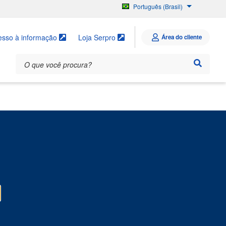
Português (Brasil)
English
Español
esso à informação
Loja Serpro
Área do cliente