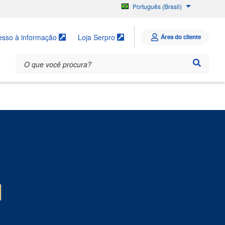
Português (Brasil)
English
Español
esso à informação
Loja Serpro
Área do cliente