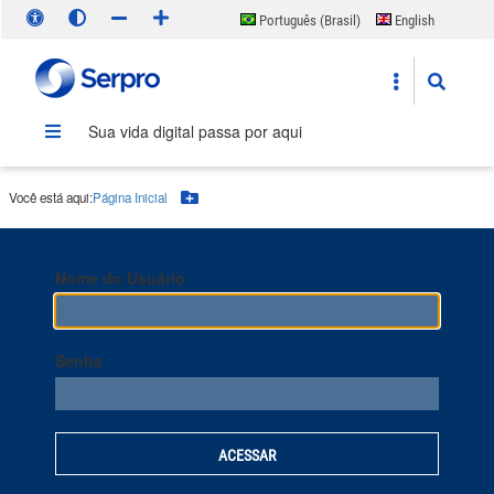
Português (Brasil)
English
Español
Sua vida digital passa por aqui
Você está aqui:
Página Inicial
Botão Menu
Nome do Usuário
Senha