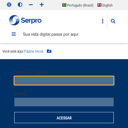
Português (Brasil)
English
Español
Sua vida digital passa por aqui
Você está aqui:
Página Inicial
Botão Menu
Nome do Usuário
Senha