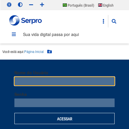
Português (Brasil)
English
Español
Sua vida digital passa por aqui
Você está aqui:
Página Inicial
Botão Menu
Nome do Usuário
Senha