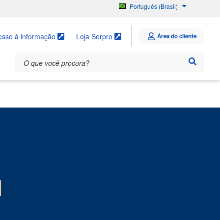
Português (Brasil)
English
Español
esso à informação
Loja Serpro
Área do cliente