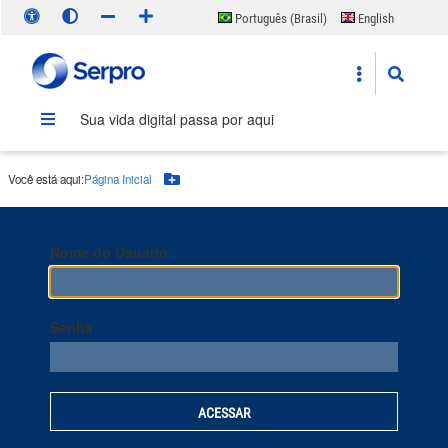
Português (Brasil)
English
Español
Sua vida digital passa por aqui
Você está aqui:
Página Inicial
Botão Menu
Nome do Usuário
Senha