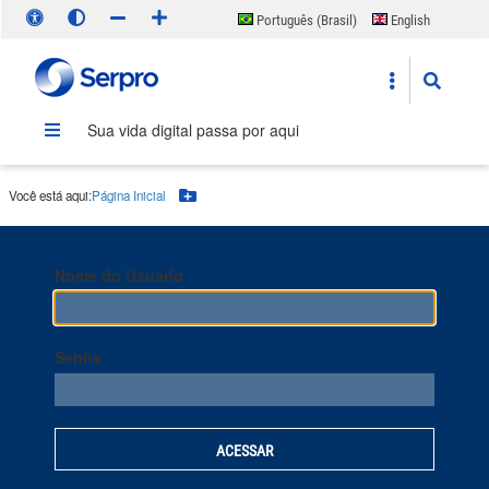
Português (Brasil)
English
Español
Sua vida digital passa por aqui
Você está aqui:
Página Inicial
Botão Menu
Nome do Usuário
Senha