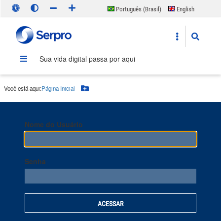
Português (Brasil)
English
Español
Sua vida digital passa por aqui
Você está aqui:
Página Inicial
Botão Menu
Nome do Usuário
Senha