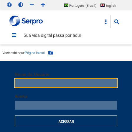
Português (Brasil)
English
Español
Sua vida digital passa por aqui
Você está aqui:
Página Inicial
Botão Menu
Nome do Usuário
Senha