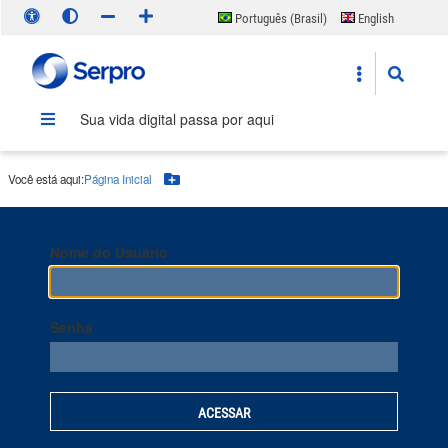
Português (Brasil)
English
Español
Sua vida digital passa por aqui
Você está aqui:
Página Inicial
Botão Menu
Nome do Usuário
Senha