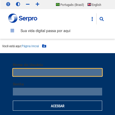
Português (Brasil)
English
Español
Sua vida digital passa por aqui
Você está aqui:
Página Inicial
Botão Menu
Nome do Usuário
Senha